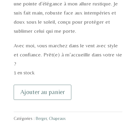
une pointe d’élégance à mon allure rustique. Je
suis fait main, robuste face aux intempéries et
doux sous le soleil, conçu pour protéger et
sublimer celui qui me porte.
Avec moi, vous marchez dans le vent avec style
et confiance. Prêt(e) à m’accueillir dans votre vie
?
1 en stock
quantité
Ajouter au panier
de
Berger
en
Catégories :
Berger
,
Chapeaux
laine
Bergschaf