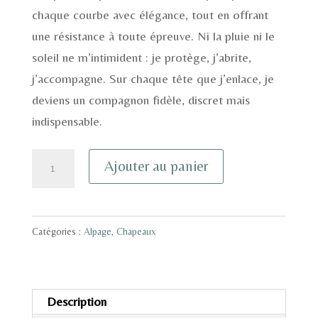
chaque courbe avec élégance, tout en offrant
une résistance à toute épreuve. Ni la pluie ni le
soleil ne m’intimident : je protège, j’abrite,
j’accompagne. Sur chaque tête que j’enlace, je
deviens un compagnon fidèle, discret mais
indispensable.
quantité
Ajouter au panier
de
Alpage
-
Catégories :
Alpage
,
Chapeaux
beige-
blanc
-
Description
T58