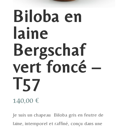
Biloba en
laine
Bergschaf
vert foncé –
T57
140,00
€
Je suis un chapeau Biloba gris en feutre de
laine, intemporel et raffiné, conçu dans une