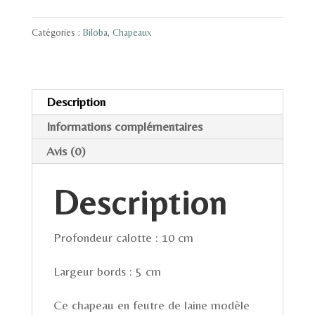
Biloba
en
Catégories :
Biloba
,
Chapeaux
laine
Bergschaf
vert
Description
foncé
Informations complémentaires
-
Avis (0)
T57
Description
Profondeur calotte : 10 cm
Largeur bords : 5 cm
Ce chapeau en feutre de laine modèle